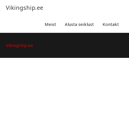
Skip
Vikingship.ee
to
content
Meist
Alusta seiklust
Kontakt
Vikingship.ee