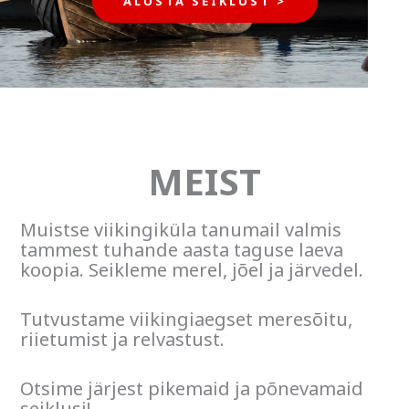
ALUSTA SEIKLUST >
MEIST
Muistse viikingiküla tanumail valmis
tammest tuhande aasta taguse laeva
koopia. Seikleme merel, jõel ja järvedel.
Tutvustame viikingiaegset meresõitu,
riietumist ja relvastust.
Otsime järjest pikemaid ja põnevamaid
seiklusi!